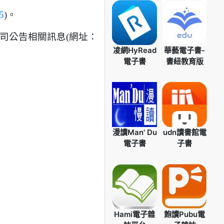
45
)。
司公告相關訊息(網址：
凌網HyRead
華藝電子書-
電子書
書紐教育版
漫讀Man' Du
udn讀書館電
電子書
子書
Hami電子雜
飽讀Pubu電