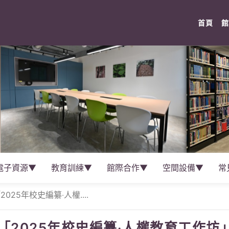
(cur
首頁
館
電子資源▼
教育訓練▼
館際合作▼
空間設備▼
常
25年校史編纂‧人權....
2025年校史編纂‧人權教育工作坊」