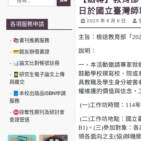
日於國立臺灣師
2025 年 6 月 6 日
各項服務申請
主旨：檢送教育部「20
📚書刊推薦服務
說明：
💳館友辦借書證
📊論文比對帳號註冊
一、本活動邀請專家就
鼓勵學校撰寫校、院或
👩‍🎓研究生電子論文上傳
與繳交
具教職及學生身分被害
權維護的價值與信念，
📘本校出版品ISBN申請
服務
(一)工作坊時間：114年
⛔掠奪性期刊及研討會
(二)工作坊地點：國立
查證管道
B1)。(三)參加對象
領各面向之主(協)辦