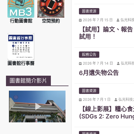
圖書資源
2026 年 7 月 15 日
弘光科
行動圖書館
空間預約
【試用】論文、報告
試用！
館務公告
圖書館行事曆
2026 年 7 月 14 日
弘光科
6月遺失物公告
圖書館簡介影片
圖書資源
2026 年 7 月 1 日
弘光科技
【線上影展】糧心食光(SDGs 2
(SDGs 2: Zero Hun