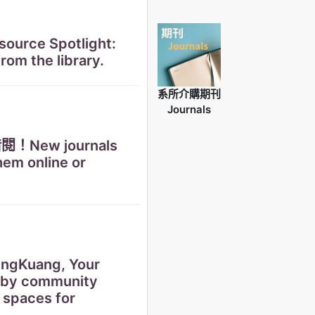
 Spotlight:
from the library.
系所介購期刊
Journals
ew journals
hem online or
ang, Your
arby community
e spaces for