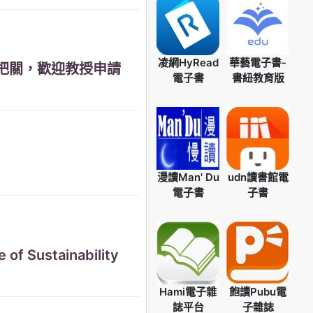
凌網HyRead
華藝電子書-
」把關，歡迎教授申請
電子書
書紐教育版
漫讀Man' Du
udn讀書館電
電子書
子書
f Sustainability
Hami電子雜
飽讀Pubu電
誌平台
子雜誌