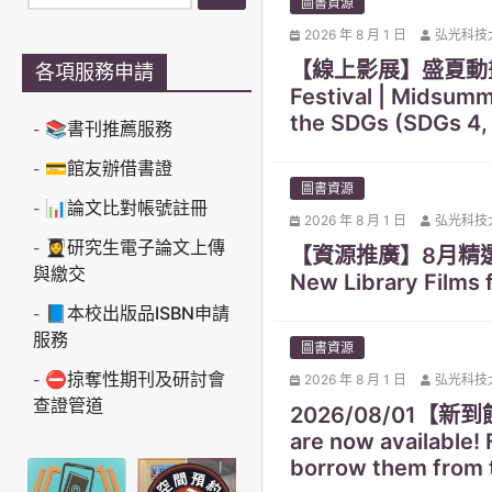
圖書資源
2026 年 8 月 1 日
弘光科技
【線上影展】盛夏動畫祭：動
各項服務申請
Festival | Midsumm
the SDGs (SDGs 4, 
📚書刊推薦服務
💳館友辦借書證
圖書資源
📊論文比對帳號註冊
2026 年 8 月 1 日
弘光科技
👩‍🎓研究生電子論文上傳
【資源推廣】8月精選新
與繳交
New Library Films fo
📘本校出版品ISBN申請
服務
圖書資源
⛔掠奪性期刊及研討會
2026 年 8 月 1 日
弘光科技
查證管道
2026/08/01【
are now available!
borrow them from t