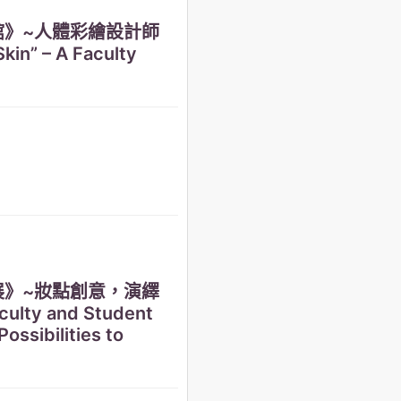
美術館》~人體彩繪設計師
in” – A Faculty
生聯展》~妝點創意，演繹
ulty and Student
ossibilities to