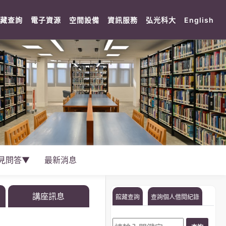
rent)
(current)
(current)
(current)
(current)
(current)
(cu
藏查詢
電子資源
空間設備
資訊服務
弘光科大
English
見問答▼
最新消息
講座訊息
館藏查詢
查詢個人借閱紀錄