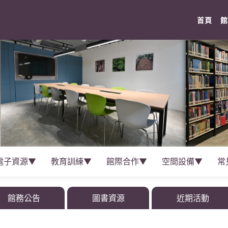
(cur
首頁
館
電子資源▼
教育訓練▼
館際合作▼
空間設備▼
常
館務公告
圖書資源
近期活動