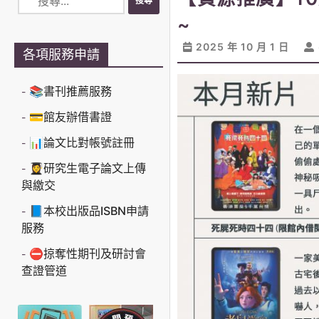
~
2025 年 10 月 1 日
各項服務申請
📚書刊推薦服務
💳館友辦借書證
📊論文比對帳號註冊
👩‍🎓研究生電子論文上傳
與繳交
📘本校出版品ISBN申請
服務
⛔掠奪性期刊及研討會
查證管道