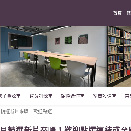
(cur
首頁
館
電子資源▼
教育訓練▼
館際合作▼
空間設備▼
常
精選新片來囉！歡迎點選....
0月精選新片來囉！歡迎點選連結或至