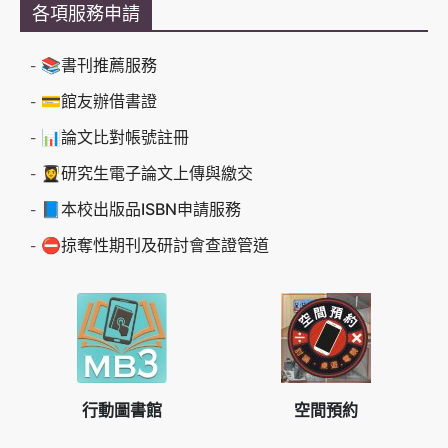
各項服務申請
📚書刊推薦服務
💳館友辦借書證
📊論文比對帳號註冊
👩‍🎓研究生電子論文上傳與繳交
📘本校出版品ISBN申請服務
⛔掠奪性期刊及研討會查證管道
行動圖書館
空間預約