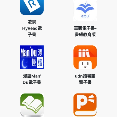
凌網
HyRead電
華藝電子書-
子書
書紐教育版
漫讀Man'
udn讀書館
Du電子書
電子書