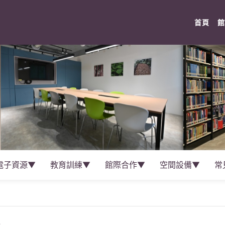
(cur
首頁
館
電子資源▼
教育訓練▼
館際合作▼
空間設備▼
常