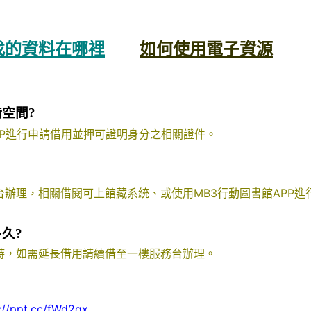
▼
找的資料在哪裡
如何使用電子資源
借空間?
PP進行申請借用並押可證明身分之相關證件。
辦理，相關借閱可上館藏系統、或使用MB3行動圖書館APP進
久?
時，如需延長借用請續借至一樓服務台辦理。
://ppt.cc/fWd2qx