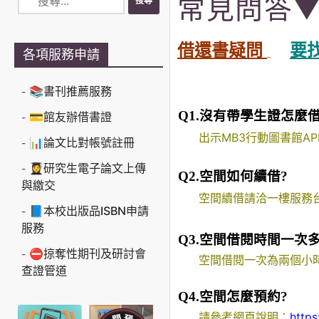
常見問答
借還書疑問
要
各項服務申請
📚書刊推薦服務
Q1.沒有帶學生證怎麼
💳館友辦借書證
出示MB3行動圖書館A
📊論文比對帳號註冊
👩‍🎓研究生電子論文上傳
Q2.空間如何續借?
與繳交
空間續借請洽一樓服務台
📘本校出版品ISBN申請
服務
Q3.空間借閱時間一次多
⛔掠奪性期刊及研討會
空間借閱一次為兩個小
查證管道
Q4.空間怎麼預約?
請參考網頁說明：
https