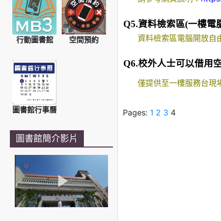
Q5.資料檢索區(一樓電
資料檢索區電腦開放自
行動圖書館
空間預約
Q6.校外人士可以借用
僅提供至一樓服務台現
圖書館行事曆
Pages:
1
2
3
4
圖書館簡介影片