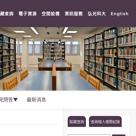
rent)
(current)
(current)
(current)
(current)
(current)
(cu
藏查詢
電子資源
空間設備
資訊服務
弘光科大
English
見問答▼
最新消息
館藏查詢
查詢個人借閱紀錄