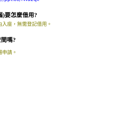
腦)要怎麼借用?
由入座，無需登記借用。
空間嗎?
場申請。