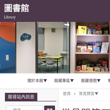
圖書館
Library
關於本館▼
館藏專區▼
館藏借閱▼
首頁
»
常見問答▼
搜尋站內訊息