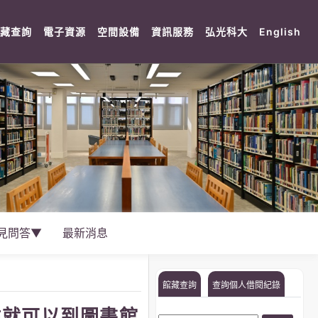
rent)
(current)
(current)
(current)
(current)
(current)
(cu
藏查詢
電子資源
空間設備
資訊服務
弘光科大
English
見問答▼
最新消息
館藏查詢
查詢個人借閱紀錄
點就可以到圖書館