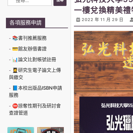
一樓兌換精美禮
2022 年 11 月 29 日
各項服務申請
📚書刊推薦服務
💳館友辦借書證
📊論文比對帳號註冊
👩‍🎓研究生電子論文上傳
與繳交
📘本校出版品ISBN申請
服務
⛔掠奪性期刊及研討會
查證管道