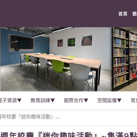
(cur
首頁
館
電子資源▼
教育訓練▼
館際合作▼
空間設備▼
常
年校慶『迷你趣味活動』....
5週年校慶『迷你趣味活動』~集滿9