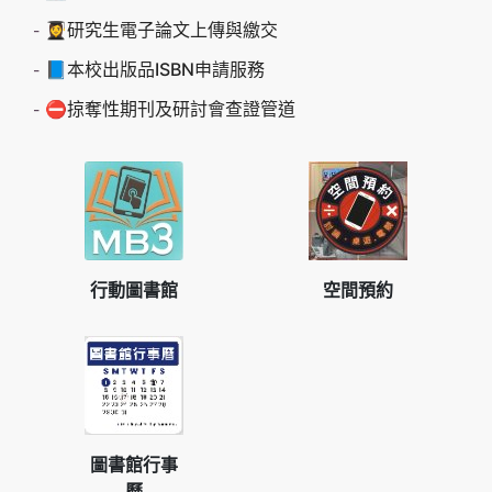
👩‍🎓研究生電子論文上傳與繳交
📘本校出版品ISBN申請服務
⛔掠奪性期刊及研討會查證管道
行動圖書館
空間預約
圖書館行事
曆