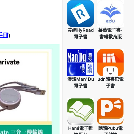
凌網HyRead
華藝電子書-
手冊
)
電子書
書紐教育版
漫讀Man' Du
udn讀書館電
電子書
子書
Hami電子雜
飽讀Pubu電