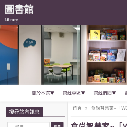
圖書館
Library
關於本館▼
館藏專區▼
館藏借閱▼
首頁
»
食尚智慧家~「WOS
搜尋站內訊息
食尚智慧家~「W