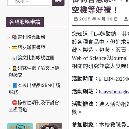
空機等好禮！
2025 年 4 月 30 日
各項服務申請
您知道「L–麩酸鈉」其
📚書刊推薦服務
於各種食品中，但追求
💳館友辦借書證
藏、製造、包裝、販賣
📊論文比對帳號註冊
Web of Science與
相關的研究並拿大獎喔
👩‍🎓研究生電子論文上傳
與繳交
活動時間
：
即日起~2025/0
📘本校出版品ISBN申請
活動網站
：
服務
https://forms.
⛔掠奪性期刊及研討會
活動辦法
：
進入活動網
查證管道
獎。
參加對象
：本校
教職員