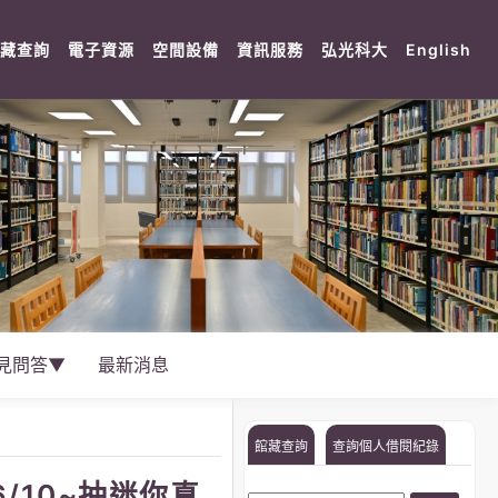
rent)
(current)
(current)
(current)
(current)
(current)
(cu
藏查詢
電子資源
空間設備
資訊服務
弘光科大
English
見問答▼
最新消息
館藏查詢
查詢個人借閱紀錄
/10~抽迷你真