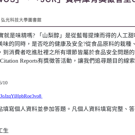
弘光科技大學圖書館
實就是味精嗎? 「山梨醇」是從藍莓提煉而得的人工甜
美味的同時，是否吃的健康及安全?從食品原料的栽種
，到消費者吃進肚裡之所有環節皆屬於食品安全問題的範
Journal Citation Reports有獎徵答活動，讓我們追尋
!
6/10
gle/JoJzqYiHpbRoe3vo8
站填寫個人資料並參加答題。凡個人資料填寫完整、答
工生