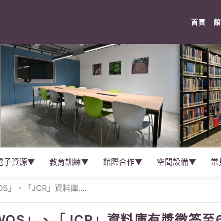
(cur
首頁
館
電子資源▼
教育訓練▼
館際合作▼
空間設備▼
常
」、「JCR」資料庫....
OS」、「JCR」資料庫有獎徵答至6