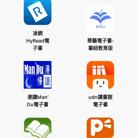
凌網
HyRead電
華藝電子書-
子書
書紐教育版
漫讀Man'
udn讀書館
Du電子書
電子書