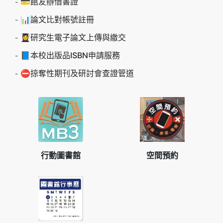
💳館友辦借書證
📊論文比對帳號註冊
👩‍🎓研究生電子論文上傳與繳交
📘本校出版品ISBN申請服務
⛔掠奪性期刊及研討會查證管道
行動圖書館
空間預約