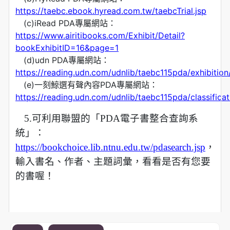
https://taebc.ebook.hyread.com.tw/taebcTrial.jsp
—
(c)iRead PDA專屬網站：
https://www.airitibooks.com/Exhibit/Detail?
bookExhibitID=16&page=1
—
(d)udn PDA專屬網站：
https://reading.udn.com/udnlib/taebc115pda/exhibitio
—
(e)一刻鯨選有聲內容PDA專屬網站：
https://reading.udn.com/udnlib/taebc115pda/classifica
5.可利用聯盟的「PDA電子書整合查詢系
統」：
https://bookchoice.lib.ntnu.edu.tw/pdasearch.jsp
，
輸入書名、作者、主題詞彙，看看是否有您要
的書喔！