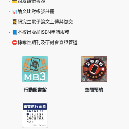
💳館友辦借書證
📊論文比對帳號註冊
👩‍🎓研究生電子論文上傳與繳交
📘本校出版品ISBN申請服務
⛔掠奪性期刊及研討會查證管道
行動圖書館
空間預約