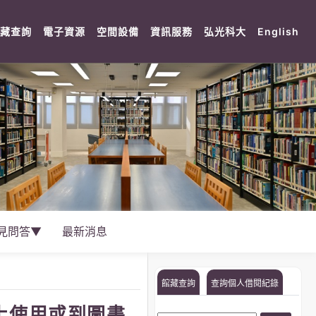
rent)
(current)
(current)
(current)
(current)
(current)
(cu
藏查詢
電子資源
空間設備
資訊服務
弘光科大
English
見問答▼
最新消息
館藏查詢
查詢個人借閱紀錄
線上使用或到圖書