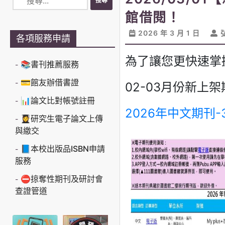
館借閱！
2026 年 3 月 1 日
各項服務申請
為了讓您更快速掌
📚書刊推薦服務
💳館友辦借書證
02-03月份新
📊論文比對帳號註冊
2026年中文期刊-
👩‍🎓研究生電子論文上傳
與繳交
📘本校出版品ISBN申請
服務
⛔掠奪性期刊及研討會
查證管道