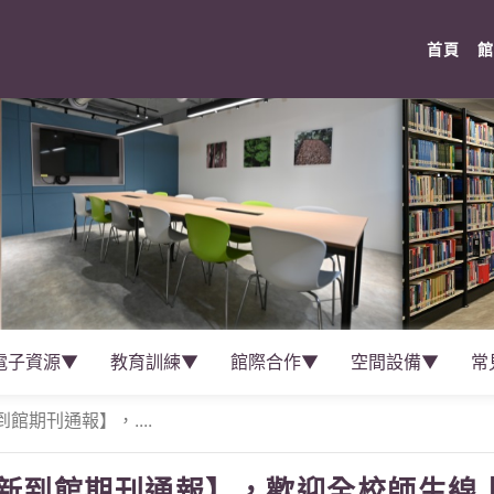
(cur
首頁
館
電子資源▼
教育訓練▼
館際合作▼
空間設備▼
常
新到館期刊通報】，....
01【新到館期刊通報】，歡迎全校師生