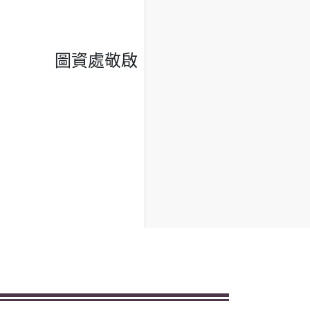
圖資處敬啟