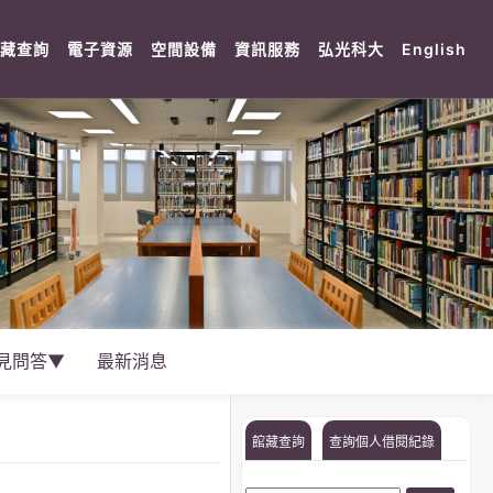
rent)
(current)
(current)
(current)
(current)
(current)
(cu
藏查詢
電子資源
空間設備
資訊服務
弘光科大
English
見問答▼
最新消息
館藏查詢
查詢個人借閱紀錄