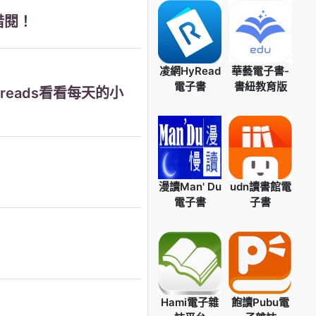
借閱！
凌網HyRead
華藝電子書-
電子書
書紐教育版
reads看看每天的小
漫讀Man' Du
udn讀書館電
電子書
子書
Hami電子雜
飽讀Pubu電