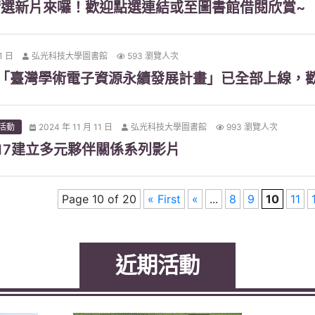
選新片來囉！歡迎點選連結或至圖書館借閱欣賞~
1 日
弘光科技大學圖書館
593 瀏覽人次
年「臺灣學術電子資源永續發展計畫」已全部上線，
活動
2024 年 11 月 11 日
弘光科技大學圖書館
993 瀏覽人次
s17建立多元夥伴關係系列影片
Page 10 of 20
« First
«
...
8
9
10
11
近期活動