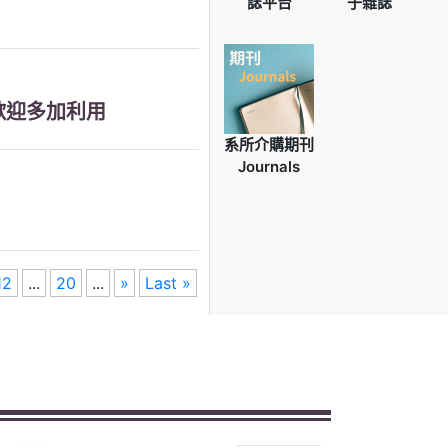
誌平台
子雜誌
歡迎多加利用
系所介購期刊
Journals
12
...
20
...
»
Last »