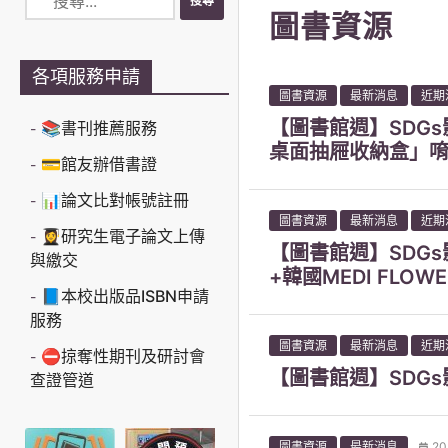
圖書資源
各項服務申請
圖書資源
最新消息
近期
【圖書館週】SDG
📚書刊推薦服務
桌面抽屜收納盒」
💳館友辦借書證
📊論文比對帳號註冊
圖書資源
最新消息
近期
👩‍🎓研究生電子論文上傳
【圖書館週】SDG
與繳交
+韓國MEDI FLO
📘本校出版品ISBN申請
服務
圖書資源
最新消息
近期
⛔掠奪性期刊及研討會
【圖書館週】SDG
查證管道
圖書資源
最新消息
20