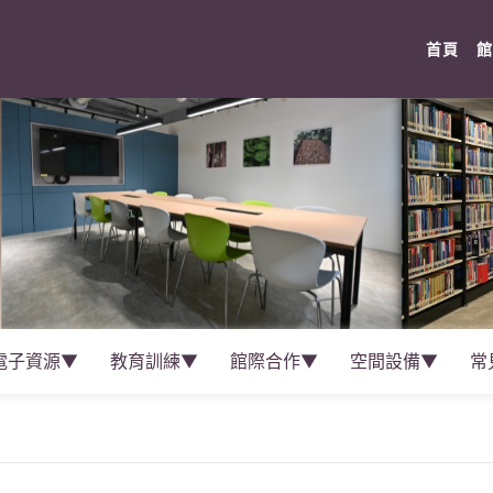
(cur
首頁
館
電子資源▼
教育訓練▼
館際合作▼
空間設備▼
常