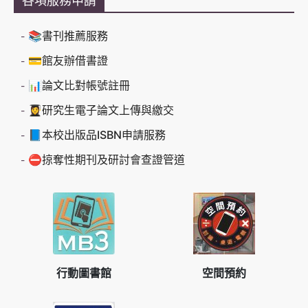
各項服務申請
📚書刊推薦服務
💳館友辦借書證
📊論文比對帳號註冊
👩‍🎓研究生電子論文上傳與繳交
📘本校出版品ISBN申請服務
⛔掠奪性期刊及研討會查證管道
行動圖書館
空間預約