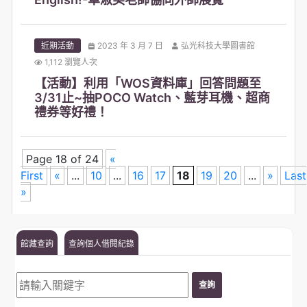
近期活動
2023 年 3 月 7 日
弘光科技大學圖書館
1,112 瀏覽人次
【活動】利用「WOS資料庫」回答問題至
3/31止~抽POCO Watch、藍芽耳機、超商
禮券等好禮！
Page 18 of 24
«
First
«
...
10
...
16
17
18
19
20
...
»
Last
»
館藏查詢
查詢個人借閱紀錄