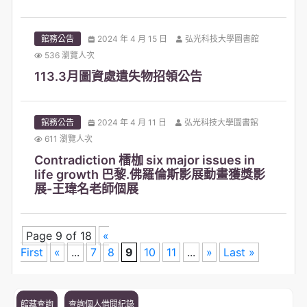
館務公告
2024 年 4 月 15 日
弘光科技大學圖書館
536 瀏覽人次
113.3月圖資處遺失物招領公告
館務公告
2024 年 4 月 11 日
弘光科技大學圖書館
611 瀏覽人次
Contradiction 檑枷 six major issues in
life growth 巴黎.佛羅倫斯影展動畫獲獎影
展-王瑋名老師個展
Page 9 of 18
«
First
«
...
7
8
9
10
11
...
»
Last »
館藏查詢
查詢個人借閱紀錄