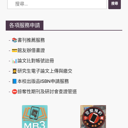
各項服務申請
📚書刊推薦服務
💳館友辦借書證
📊論文比對帳號註冊
👩‍🎓研究生電子論文上傳與繳交
📘本校出版品ISBN申請服務
⛔掠奪性期刊及研討會查證管道