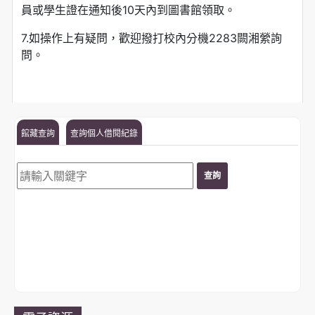
員或學生證在通知後10天內到圖書館領取。
7.如操作上有疑問，歡迎撥打校內分機2283闕湘縈詢
問。
館藏查詢
查詢個人借閱紀錄